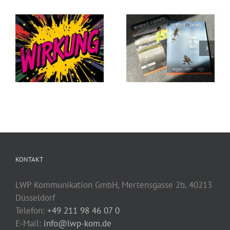
Kommunikation
für die, auf die es
Nähe, die
ankommt, wenn
Vertrauen schafft
es darauf
ankommt
KONTAKT
LWP Kommunikation GmbH, Mertensgasse 2b, 40213
Düsseldorf
Telefon:
+49 211 98 46 07 0
E-Mail:
info@lwp-kom.de