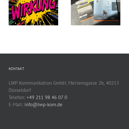
Kommunikation
für die, auf die es
Nähe, die
ankommt, wenn
Vertrauen schafft
es darauf
ankommt
KONTAKT
LWP Kommunikation GmbH, Mertensgasse 2b, 40213
Düsseldorf
Telefon:
+49 211 98 46 07 0
E-Mail:
info@lwp-kom.de