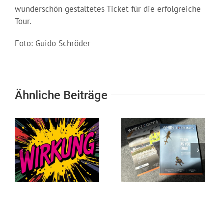
wunderschön gestaltetes Ticket für die erfolgreiche
Tour.
Foto: Guido Schröder
Ähnliche Beiträge
Kommunikation
für die, auf die es
Nähe, die
ankommt, wenn
Vertrauen schafft
es darauf
ankommt