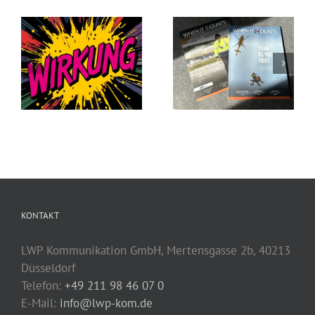
Kommunikation
für die, auf die es
Nähe, die
ankommt, wenn
Vertrauen schafft
es darauf
ankommt
KONTAKT
LWP Kommunikation GmbH, Mertensgasse 2b, 40213
Düsseldorf
Telefon:
+49 211 98 46 07 0
E-Mail:
info@lwp-kom.de